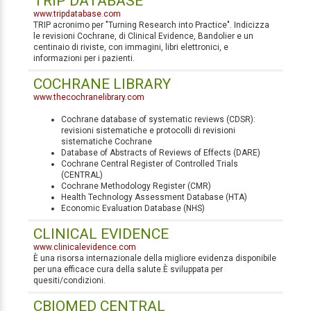
TRIP DATABASE
www.tripdatabase.com
TRIP acronimo per "Turning Research into Practice". Indicizza
le revisioni Cochrane, di Clinical Evidence, Bandolier e un
centinaio di riviste, con immagini, libri elettronici, e
informazioni per i pazienti.
COCHRANE LIBRARY
www.thecochranelibrary.com
Cochrane database of systematic reviews (CDSR):
revisioni sistematiche e protocolli di revisioni
sistematiche Cochrane
Database of Abstracts of Reviews of Effects (DARE)
Cochrane Central Register of Controlled Trials
(CENTRAL)
Cochrane Methodology Register (CMR)
Health Technology Assessment Database (HTA)
Economic Evaluation Database (NHS)
CLINICAL EVIDENCE
www.clinicalevidence.com
È una risorsa internazionale della migliore evidenza disponibile
per una efficace cura della salute.È sviluppata per
quesiti/condizioni.
CBIOMED CENTRAL