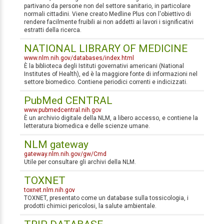
partivano da persone non del settore sanitario, in particolare
normali cittadini. Viene creato Medline Plus con l'obiettivo di
rendere facilmente fruibili ai non addetti ai lavori i significativi
estratti della ricerca.
NATIONAL LIBRARY OF MEDICINE
www.nlm.nih.gov/databases/index.html
È la biblioteca degli Istituti governativi americani (National
Institutes of Health), ed è la maggiore fonte di informazioni nel
settore biomedico. Contiene periodici correnti e indicizzati.
PubMed CENTRAL
www.pubmedcentral.nih.gov
È un archivio digitale della NLM, a libero accesso, e contiene la
letteratura biomedica e delle scienze umane.
NLM gateway
gateway.nlm.nih.gov/gw/Cmd
Utile per consultare gli archivi della NLM.
TOXNET
toxnet.nlm.nih.gov
TOXNET, presentato come un database sulla tossicologia, i
prodotti chimici pericolosi, la salute ambientale.