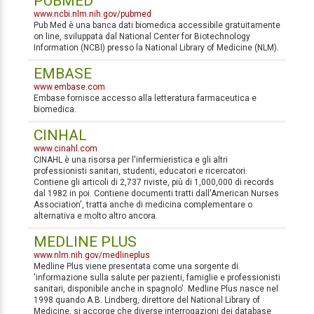
PUBMED
www.ncbi.nlm.nih.gov/pubmed
Pub Med è una banca dati biomedica accessibile gratuitamente
on line, sviluppata dal National Center for Biotechnology
Information (NCBI) presso la National Library of Medicine (NLM).
EMBASE
www.embase.com
Embase fornisce accesso alla letteratura farmaceutica e
biomedica.
CINHAL
www.cinahl.com
CINAHL è una risorsa per l'infermieristica e gli altri
professionisti sanitari, studenti, educatori e ricercatori.
Contiene gli articoli di 2,737 riviste, più di 1,000,000 di records
dal 1982 in poi. Contiene documenti tratti dall'American Nurses
Association', tratta anche di medicina complementare o
alternativa e molto altro ancora.
MEDLINE PLUS
www.nlm.nih.gov/medlineplus
Medline Plus viene presentata come una sorgente di
'informazione sulla salute per pazienti, famiglie e professionisti
sanitari, disponibile anche in spagnolo'. Medline Plus nasce nel
1998 quando A.B. Lindberg, direttore del National Library of
Medicine, si accorge che diverse interrogazioni dei database