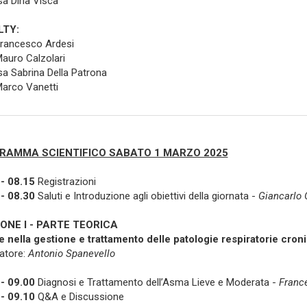
sa Dina Visca
LTY:
Francesco Ardesi
Mauro Calzolari
sa Sabrina Della Patrona
Marco Vanetti
RAMMA SCIENTIFICO SABATO 1 MARZO 2025
- 08.15
Registrazioni
- 08.30
Saluti e Introduzione agli obiettivi della giornata -
Giancarlo 
ONE I - PARTE TEORICA
 nella gestione e trattamento delle patologie respiratorie cron
atore:
Antonio Spanevello
- 09.00
Diagnosi e Trattamento dell’Asma Lieve e Moderata -
Franc
- 09.10
Q&A e Discussione