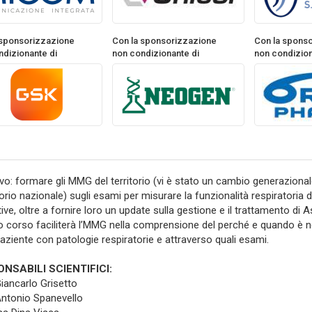
 sponsorizzazione
Con la sponsorizzazione
Con la spons
ndizionante di
non condizionante di
non condizion
ivo: formare gli MMG del territorio (vi è stato un cambio generazionale
ritorio nazionale) sugli esami per misurare la funzionalità respiratoria 
tive, oltre a fornire loro un update sulla gestione e il trattamento di
 corso faciliterà l’MMG nella comprensione del perché e quando è ne
paziente con patologie respiratorie e attraverso quali esami.
NSABILI SCIENTIFICI:
Giancarlo Grisetto
Antonio Spanevello