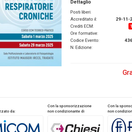
Dettaglio
Posti liberi:
Accreditato il:
29-11-
Crediti ECM:
Ore formative:
Codice Evento:
43
N. Edizione:
Gra
Con la sponsorizzazione
Con la spons
zzato da:
non condizionante di
non condizion