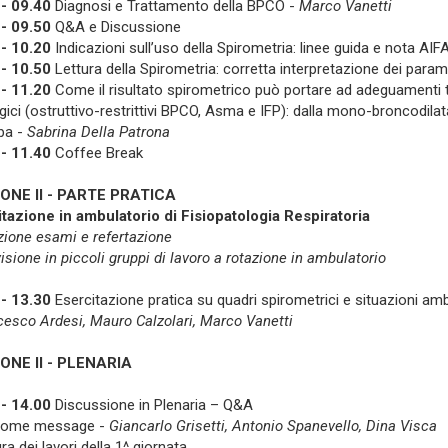
- 09.40
Diagnosi e Trattamento della BPCO -
Marco Vanetti
- 09.50
Q&A e Discussione
- 10.20
Indicazioni sull’uso della Spirometria: linee guida e nota AIF
- 10.50
Lettura della Spirometria: corretta interpretazione dei parame
- 11.20
Come il risultato spirometrico può portare ad adeguamenti ter
gici (ostruttivo-restrittivi BPCO, Asma e IFP): dalla mono-broncodilata
aba -
Sabrina Della Patrona
- 11.40
Coffee Break
ONE II - PARTE PRATICA
tazione in ambulatorio di Fisiopatologia Respiratoria
ione esami e refertazione
isione in piccoli gruppi di lavoro a rotazione in ambulatorio
- 13.30
Esercitazione pratica su quadri spirometrici e situazioni am
cesco Ardesi, Mauro Calzolari, Marco Vanetti
ONE II - PLENARIA
- 14.00
Discussione in Plenaria – Q&A
home message -
Giancarlo Grisetti, Antonio Spanevello, Dina Visca
ra dei lavori della 1^ giornata