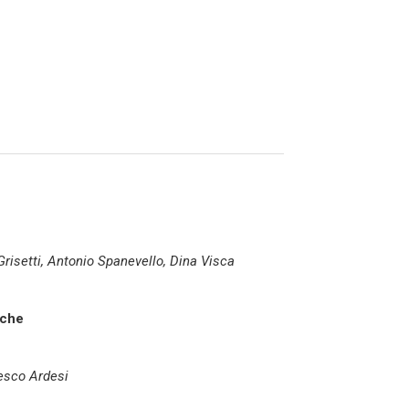
Grisetti, Antonio Spanevello, Dina Visca
iche
esco Ardesi