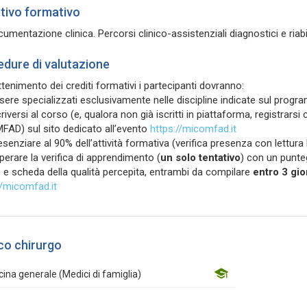
tivo formativo
umentazione clinica. Percorsi clinico-assistenziali diagnostici e riabilita
dure di valutazione
ottenimento dei crediti formativi i partecipanti dovranno:
sere specializzati esclusivamente nelle discipline indicate sul progr
criversi al corso (e, qualora non già iscritti in piattaforma, registrars
AD) sul sito dedicato all’evento
https://micomfad.it
esenziare al 90% dell’attività formativa (verifica presenza con lettura
perare la verifica di apprendimento (
un solo tentativo
) con un punte
) e scheda della qualità percepita, entrambi da compilare
entro 3 gio
//micomfad.it
co chirurgo
ina generale (Medici di famiglia)