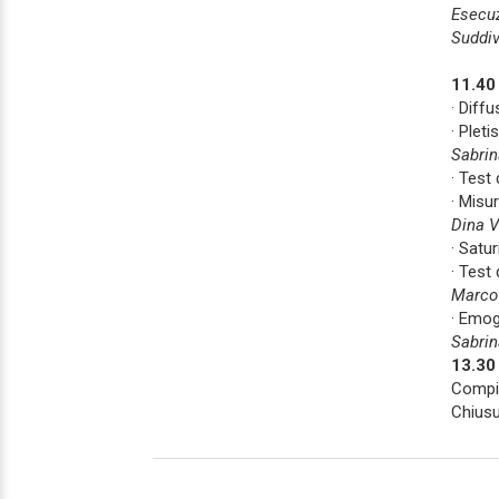
Esecuz
Suddiv
11.40 
· Diff
· Plet
Sabrin
· Test 
· Misu
Dina V
· Satu
· Test
Marco 
· Emog
Sabrin
13.30 
Compil
Chiusu