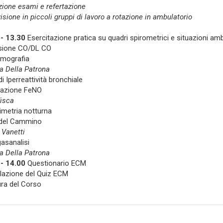
ione esami e refertazione
isione in piccoli gruppi di lavoro a rotazione in ambulatorio
- 13.30
Esercitazione pratica su quadri spirometrici e situazioni ambu
usione CO/DL CO
ismografia
a Della Patrona
di Iperreattività bronchiale
razione FeNO
isca
rimetria notturna
 del Cammino
Vanetti
asanalisi
a Della Patrona
- 14.00
Questionario ECM
azione del Quiz ECM
ra del Corso