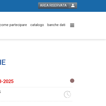
AREA RISERVATA
come partecipare
catalogo
banche dati
HE
3-2025
5