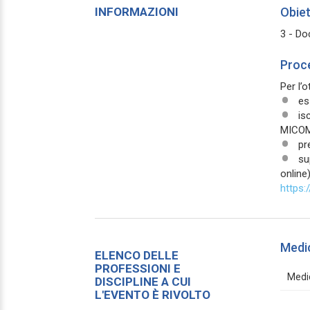
INFORMAZIONI
Obiet
3 - Doc
Proce
Per l’
es
is
MICOMF
pr
su
online
https:
Medi
ELENCO DELLE
PROFESSIONI E
Medic
DISCIPLINE A CUI
L'EVENTO È RIVOLTO