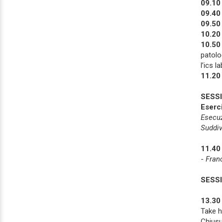
09.10 
09.40 
09.50 
10.20 
10.50 
patolo
l’ics l
11.20 
SESSI
Eserci
Esecuz
Suddiv
11.40 
-
Fran
SESSI
13.30 
Take 
Chiusu