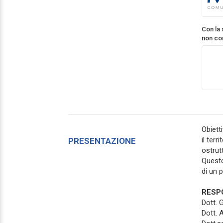
Con la
non co
Obiett
il ter
PRESENTAZIONE
ostrut
Questo
di un 
RESPO
Dott. 
Dott. 