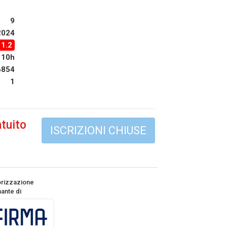
9
2024
11.2
10h
6854
1
tuito
ISCRIZIONI CHIUSE
orizzazione
ante di