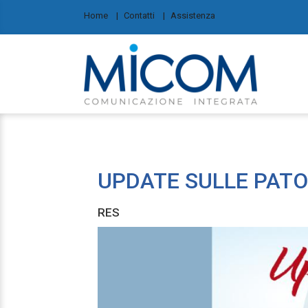
Home
Contatti
Assistenza
 bla bla
UPDATE SULLE PATO
RES