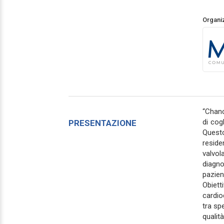
Organi
“Chanc
di cog
PRESENTAZIONE
Questo
reside
valvol
diagno
pazien
Obiet
cardio
tra sp
qualità