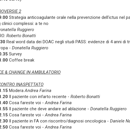
OVERSIE 2
9.00
Strategia anticoagulante orale nella prevenzione dell'ictus nel paz
 clinici complessi: a te no
onatella Ruggiero
RO:
Roberto Bonatti
.30
Real word data dei DOAC negli studi PASS: evidenze di 4 anni di
ropa -
Donatella Ruggiero
0.35
Survey
1.00
Coffee break
E & CHANGE IN AMBULATORIO
CONTRO INASPETTATO
1.15
Modera
Andrea Farina
1.20
Il paziente con infarto recente -
Roberto Bonatti
1.40
Cosa fareste voi -
Andrea Farina
1.55
Il paziente che deve andare ad ablazione -
Donatella Ruggiero
2.15
Cosa fareste voi -
Andrea Farina
2.30
Il paziente in FA con riscontro/diagnosi oncologica -
Daniele N
2.50
Cosa fareste voi -
Andrea Farina