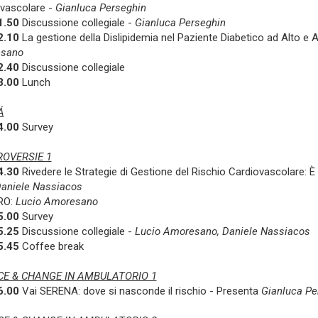
vascolare -
Gianluca Perseghin
1.50
Discussione collegiale -
Gianluca Perseghin
2.10
La gestione della Dislipidemia nel Paziente Diabetico ad Alto e 
sano
2.40
Discussione collegiale
3.00
Lunch
Á
4.00
Survey
OVERSIE 1
4.30
Rivedere le Strategie di Gestione del Rischio Cardiovascolare: 
aniele Nassiacos
RO:
Lucio Amoresano
5.00
Survey
5.25
Discussione collegiale -
Lucio Amoresano, Daniele Nassiacos
5.45
Coffee break
E & CHANGE IN AMBULATORIO 1
6.00
Vai SERENA: dove si nasconde il rischio - Presenta
Gianluca Pe