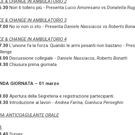
E & CHANGE IN AMBULATORIO 2
6.30
Non ti tollero più - Presenta
Lucio Amoresano
vs
Donatella Rug
E & CHANGE IN AMBULATORIO 3
7.00
No io non ci sto - Presenta
Daniele Nassiacos
vs
Roberto Bonat
E & CHANGE IN AMBULATORIO 4
7.30
L’unione fa la forza. Quando le armi pesanti non bastano - Pre
llenge
8.00
Discussione collegiale -
Daniele Nassiacos
,
Roberto Bonatti
8.30
Chiusura prima giornata
NDA GIORNATA – 01 marzo
8.00
Apertura della Segreteria e registrazione partecipanti
8.30
Introduzione ai lavori -
Andrea Farina, Gianluca Perseghin
IA ANTICOAGULANTE ORALE
Á
8.40
Survey