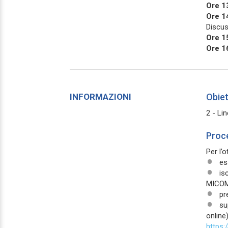
Ore 1
Ore 1
Discus
Ore 1
Ore 1
INFORMAZIONI
Obiet
2 - Li
Proce
Per l’
es
is
MICOMF
pr
su
online
https: