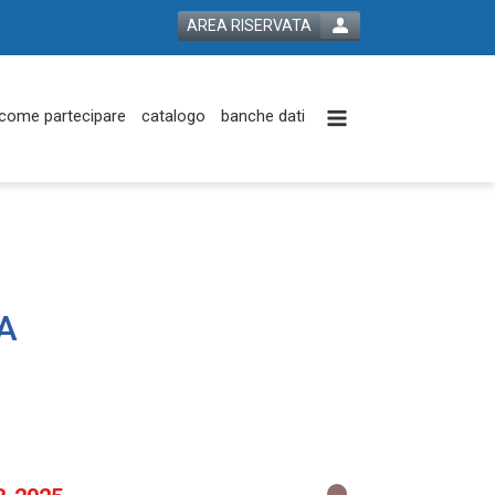
AREA RISERVATA
come partecipare
catalogo
banche dati
A