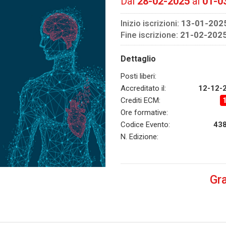
Dal
28-02-2025
al
01-0
Inizio iscrizioni:
13-01-202
Fine iscrizione:
21-02-202
Dettaglio
Posti liberi:
Accreditato il:
12-12-
Crediti ECM:
Ore formative:
Codice Evento:
43
N. Edizione:
Gra