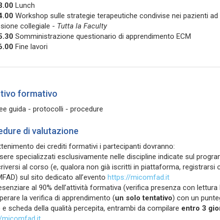
3.00
Lunch
4.00
Workshop sulle strategie terapeutiche condivise nei pazienti ad 
sione collegiale -
Tutta la Faculty
5.30
Somministrazione questionario di apprendimento ECM
6.00
Fine lavori
tivo formativo
nee guida - protocolli - procedure
dure di valutazione
ottenimento dei crediti formativi i partecipanti dovranno:
sere specializzati esclusivamente nelle discipline indicate sul progr
criversi al corso (e, qualora non già iscritti in piattaforma, registrars
AD) sul sito dedicato all’evento
https://micomfad.it
esenziare al 90% dell’attività formativa (verifica presenza con lettura
perare la verifica di apprendimento (
un solo tentativo
) con un punte
) e scheda della qualità percepita, entrambi da compilare
entro 3 gio
//micomfad.it