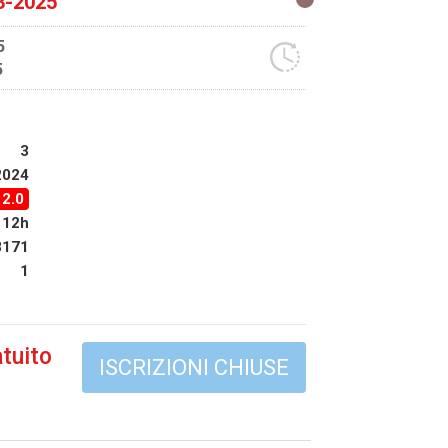
3-2025
5
5
3
2024
12.0
12h
8171
1
tuito
ISCRIZIONI CHIUSE