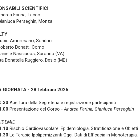
NSABILI SCIENTIFICI:
Andrea Farina, Lecco
Gianluca Perseghin, Monza
LTY:
Lucio Amoresano, Sondrio
Roberto Bonatti, Como
Daniele Nassiacos, Saronno (VA)
sa Donatella Ruggiero, Desio (MB)
 GIORNATA - 28 febbraio 2025
0.30
Apertura della Segreteria e registrazione partecipanti
1.00
Presentazione del Corso -
Andrea Farina, Gianluca Perseghin
PIDEMIE
1.10
Rischio Cardiovascolare: Epidemiologia, Stratificazione e Obiett
1.30
Le Terapie Ipolipemizzanti Oggi: Dati di Efficacia in Monoterapi